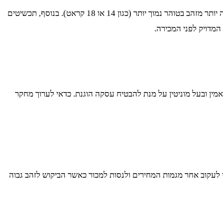
ערכו של הזהב נקבע על פי מספר גורמים, ביניהם משקל הזהב, טוהר הזהב (המכונה גם “קראט”), ומצב הפריט. זהב טהור יותר (24 קראט) שווה יותר מזהב בטוהר נמוך יותר (כגון 14 או 18 קראט). בנוסף, תכשיטים
המדויק לפני המכירה.
אמין ובעל מוניטין על מנת להבטיח עסקה הוגנת. כדאי לערוך מחקר
י לעקוב אחר מגמות המחירים ולנסות למכור כאשר הביקוש לזהב גבוה